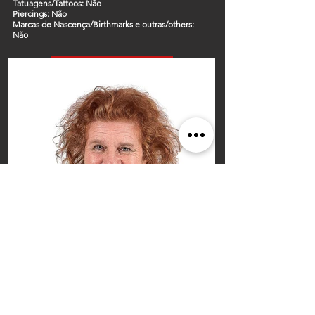
Tatuagens
/Tattoos
:
Não
Piercings:
Não
Marcas de Nascença/
Birthmarks
e outras/
others:
Não
Voltar ao Menu