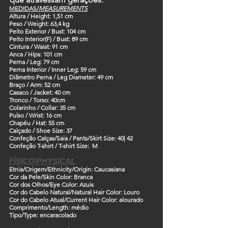
MEDIDAS/
MEASUREMENTS
Altura /
Height: 1,51 cm
Peso /
Weight: 63,4 kg
Peito Exterior /
Bust: 104 cm
Peito Interior(F) /
Bust: 89 cm
Cintura /
Waist: 91 cm
Anca /
Hips: 101 cm
Perna /
Leg: 79 cm
Perna Interior /
Inner Leg: 59 cm
Diâmetro Perna /
Leg Diameter: 49 cm
Braço /
Arm: 52 cm
Casaco /
Jacket: 40 cm
Tronco /
Torso: 40cm
Colarinho /
Collar: 35 cm
Pulso /
Wrist: 16 cm
Chapéu /
Hat: 55 cm
Calçado /
Shoe Size: 37
Confeção Calças/Saia /
Pants/Skirt Size:
40| 42
Confeção T-shirt /
T-shirt Size: M
FÍSICO/
PHYSICAL
Etnia/Origem
/Ethnicity/Origin: Caucasiana
Cor da Pele
/Skin Color: Branca
Cor dos Olhos
/Eye Color: Azuis
Cor do Cabelo Natural
/Natural Hair Color: Louro
Cor do Cabelo Atual/
Current Hair Color: alourado
Comprimento
/Length: médio
Tipo
/Type: encaracolado