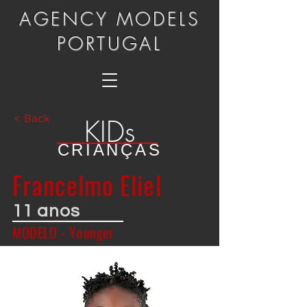
AGENCY MODELS
PORTUGAL
KIDs
< Back
CRIANÇAS
Francelmo Eliel
11 anos
MODELO - Younger