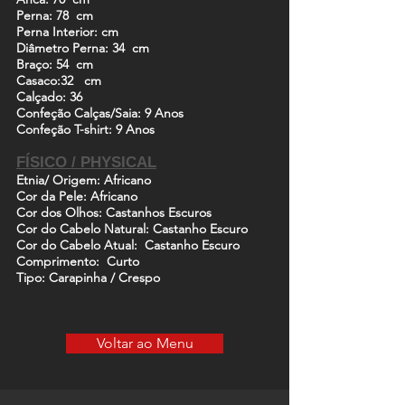
Perna
: 78 cm
Perna Interior
:
cm
Diâmetro Perna
: 34 cm
Braço
: 54 cm
Casaco
:32 cm
Calçado
:
36
Confeção Calças/Saia
:
9 Anos
Confeção T-shirt
: 9 Anos
FÍSICO /
PHYSICAL
Etnia/ Origem
:
Africano
Cor da Pele
:
Africano
Cor dos Olhos
:
Castanhos Escuros
Cor do Cabelo Natural
: Castanho Escuro
Cor do Cabelo Atual
:
Castanho Escuro
Comprimento
: Curto
Tipo
: Carapinha / Crespo
Voltar ao Menu